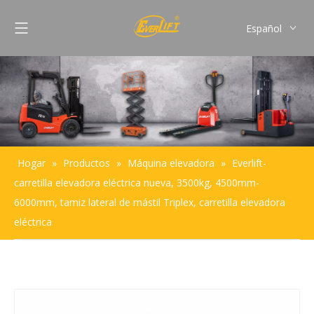
Español
English
Français
Pусский
Português
Hogar
»
Productos
»
Máquina elevadora
»
Everlift-
carretilla elevadora eléctrica nueva, 3500kg, 4500mm-
6000mm, tamiz lateral de mástil Triplex, carretilla elevadora
eléctrica