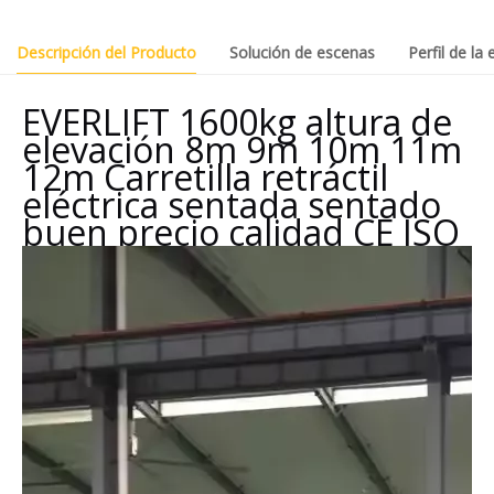
Descripción del Producto
Solución de escenas
Perfil de la
EVERLIFT 1600kg altura de
elevación 8m 9m 10m 11m
12m Carretilla retráctil
eléctrica sentada sentado
buen precio calidad CE ISO