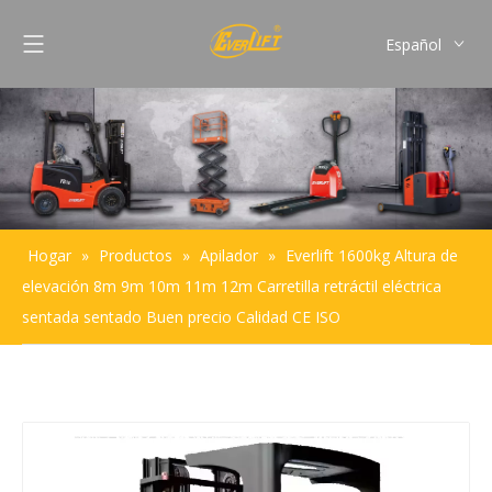
Español
English
Français
Pусский
Português
Hogar
»
Productos
»
Apilador
»
Everlift 1600kg Altura de
elevación 8m 9m 10m 11m 12m Carretilla retráctil eléctrica
sentada sentado Buen precio Calidad CE ISO