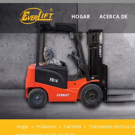
HOGAR
ACERCA DE
Descubra c
Datos de m
Introducció
Sostenibili
Hogar
»
Productos
»
Carretilla
»
Transpaleta eléctrica c
mantenimiento ELEP-20/25/30