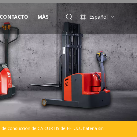
CONTACTO
MÁS
Español
English
escargar
Français
Pусский
oticias
Português
reguntas más frecuentes
ideo
a de conducción de CA CURTIS de EE. UU., batería sin