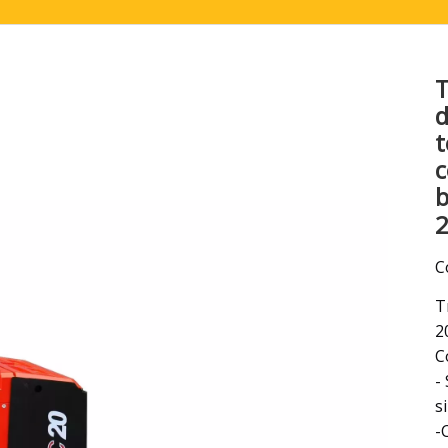
Barrendero
Excavador
T
Accesorio y piezas para montacargas
d
t
c
b
C
T
2
C
-
s
-