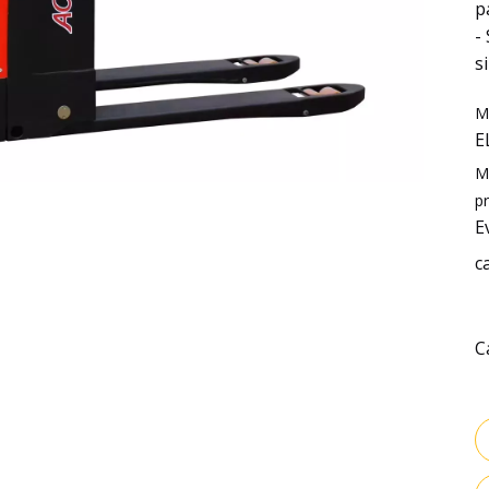
p
-
s
M
E
M
p
E
c
C