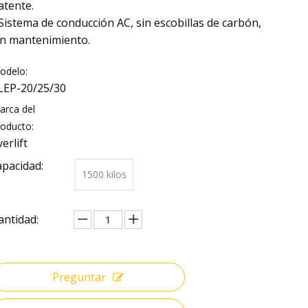
atente.
 Sistema de conducción AC, sin escobillas de carbón,
in mantenimiento.
odelo:
LEP-20/25/30
arca del
roducto:
verlift
apacidad:
1500 kilos
antidad:
Preguntar