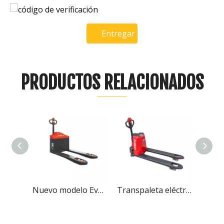
Entregar
PRODUCTOS RELACIONADOS
Nuevo modelo Everlift, transpaleta eléctrica todoterreno de 3 toneladas, transpaleta eléctrica
Transpaleta eléctrica con batería de litio Everlift de 1,5 toneladas y 2 toneladas de altura de elevación de 200 mm
Controlador eléctrico ELEP-20B de la CA del motor de CA de la transpaleta eléctrica de Everlift 2Ton 2000kg