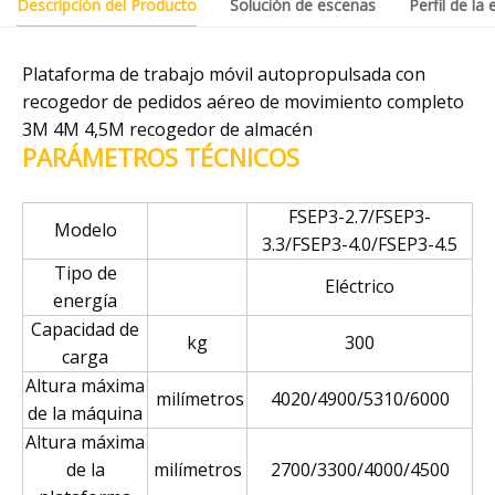
Descripción del Producto
Solución de escenas
Perfil de la
Plataforma de trabajo móvil autopropulsada con
recogedor de pedidos aéreo de movimiento completo
3M 4M 4,5M recogedor de almacén
PARÁMETROS TÉCNICOS
FSEP3-2.7/FSEP3-
Modelo
3.3/FSEP3-4.0/FSEP3-4.5
Tipo de
Eléctrico
energía
Capacidad de
kg
300
carga
Altura máxima
milímetros
4020/4900/5310/6000
de la máquina
Altura máxima
de la
milímetros
2700/3300/4000/4500