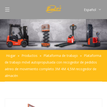
Español
English
Français
Pусский
Português
Hogar
»
Productos
»
Plataforma de trabajo
»
Plataforma
de trabajo móvil autopropulsada con recogedor de pedidos
aéreo de movimiento completo 3M 4M 4,5M recogedor de
almacén