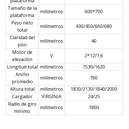
plataforma
Tamaño de la
milímetros
600*700
plataforma
Peso neto
milímetros
430/450/660/680
total
Claridad del
milímetros
40
piso
Motor de
V
2*12/1,6
elevación
Longitud total
milímetros
1530/1620
Ancho
milímetros
760
promedio
Altura total
milímetros
1830/2130/1840/2000
Cargador
VIRGINIA
24/25
Radio de giro
milímetros
1800
mínimo