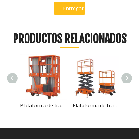
Entregar
PRODUCTOS RELACIONADOS
Plataforma elevadora tipo tijera con movimiento eléctrico completo de 6M y 8M Plataforma elevadora en altura
Plataforma de trabajo aérea de aluminio móvil con elevador aéreo de 6M 8M 10M 12M (mástil doble)
Plataforma de trabajo aérea Tiny 3M 4M 4M, elevador de tijera eléctrica de 300Kg