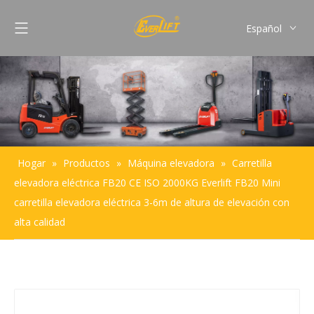
Español
English
Français
Pусский
Português
Hogar
»
Productos
»
Máquina elevadora
»
Carretilla
elevadora eléctrica FB20 CE ISO 2000KG Everlift FB20 Mini
carretilla elevadora eléctrica 3-6m de altura de elevación con
alta calidad