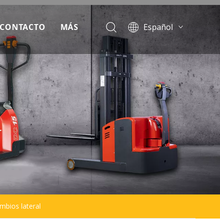
CONTACTO
MÁS
Español
English
escargar
Français
Pусский
oticias
Português
reguntas más frecuentes
ideo
mbios lateral