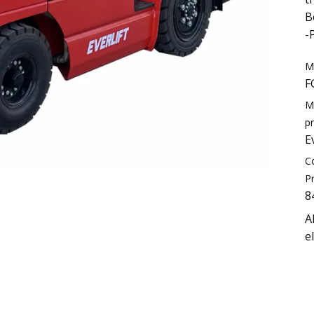
B
-
M
F
M
p
E
C
P
8
A
e