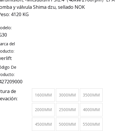
omba y válvula Shima dzu, sellado NOK
Peso: 4120 KG
odelo:
G30
arca del
roducto:
verlift
ódigo De
roducto:
427209000
ltura de
1600MM
3000MM
3500MM
levación:
2000MM
2500MM
4000MM
4500MM
5000MM
5500MM