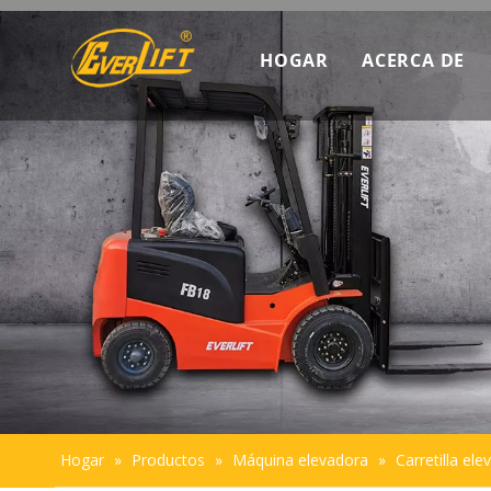
HOGAR
ACERCA DE
Descubra c
Datos de m
Introducció
Sostenibili
Hogar
»
Productos
»
Máquina elevadora
»
Carretilla e