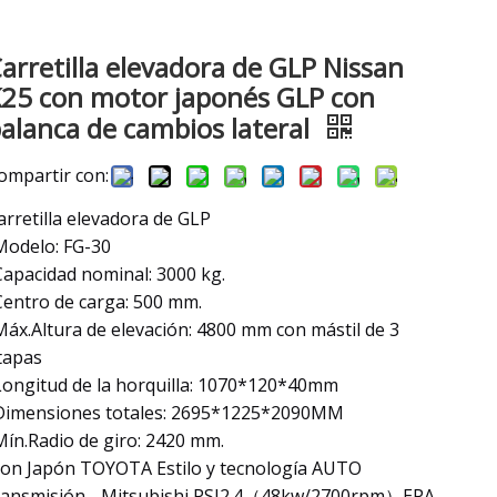
arretilla elevadora de GLP Nissan
25 con motor japonés GLP con
alanca de cambios lateral
ompartir con:
arretilla elevadora de GLP
Modelo: FG-30
Capacidad nominal: 3000 kg.
Centro de carga: 500 mm.
Máx.Altura de elevación: 4800 mm con mástil de 3
tapas
Longitud de la horquilla: 1070*120*40mm
Dimensiones totales: 2695*1225*2090MM
Mín.Radio de giro: 2420 mm.
con Japón TOYOTA Estilo y tecnología AUTO
ransmisión, -Mitsubishi PSI2.4（48kw/2700rpm）EPA