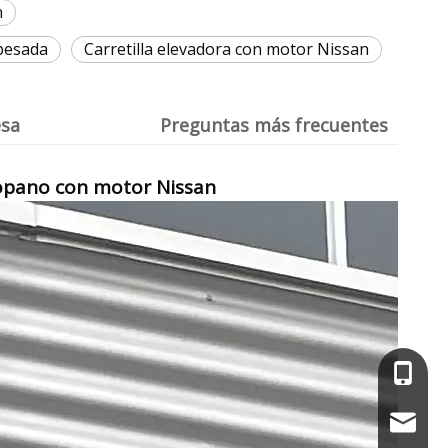
n
apesada
Carretilla elevadora con motor Nissan
esa
Preguntas más frecuentes
propano con motor Nissan
+86-13
service