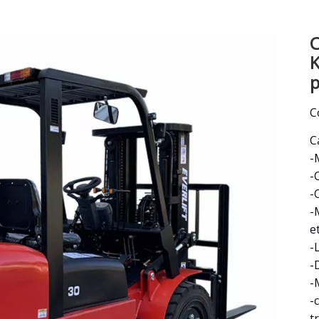
Barrendero
C
Excavador
K
Accesorio y piezas para montacargas
p
C
C
-
-
-
-
e
-
-
-
-
t