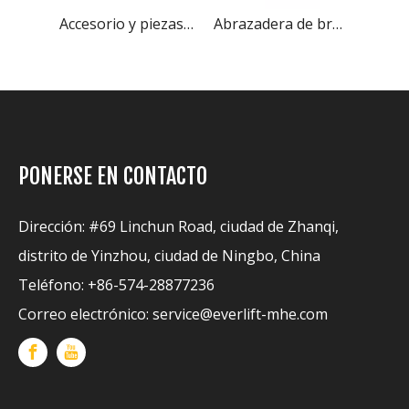
Accesorio y piezas para carretilla elevadora con volquete de contenedor de Everlift
Abrazadera de brazo de barra de accesorios y piezas para montacargas
Manipulador de carga múltiple de accesorios y piezas para montacargas
PONERSE EN CONTACTO
Dirección: #69 Linchun Road, ciudad de Zhanqi,
distrito de Yinzhou, ciudad de Ningbo, China
Teléfono: +86-574-28877236
Correo electrónico:
service@everlift-mhe.com