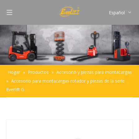
Español
English
Français
Pусский
Português
Hogar
»
Productos
»
Accesorio y piezas para montacargas
»
Accesorio para montacargas rotador y piezas de la serie
Everlift G