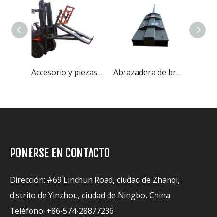
Abrazadera de bloque de accesorios y piezas para montacargas de China
Accesorio y piezas para carretilla elevadora con volquete de contenedor de Everlift
Abrazadera de brazo de barra de accesorios y piezas para montacargas
PONERSE EN CONTACTO
Dirección: #69 Linchun Road, ciudad de Zhanqi,
distrito de Yinzhou, ciudad de Ningbo, China
Teléfono: +86-574-28877236