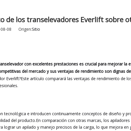
Barrendero
Excavador
 de los transelevadores Everlift sobre o
Accesorio y piezas para montacargas
24-08-08 Origen:
Sitio
 transelevador con excelentes prestaciones es crucial para mejorar la e
 competitivas del mercado y sus ventajas de rendimiento son dignas d
or Everlift?Este artículo comparará las ventajas de rendimiento de l
esionales.
ión tecnológica e introducen continuamente conceptos de diseño y p
ilidad del producto.En comparación con otras marcas, los apiladores Ev
a lograr un apilado y manejo precisos de la carga, lo que mejora en 