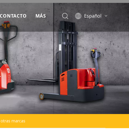
CONTACTO
MÁS
Español
English
escargar
Français
Pусский
oticias
Português
reguntas más frecuentes
ideo
e otras marcas