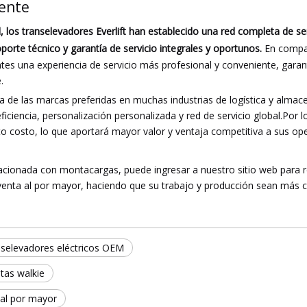
iente
, los transelevadores Everlift han establecido una red completa de se
soporte técnico y garantía de servicio integrales y oportunos.
En compa
entes una experiencia de servicio más profesional y conveniente, gara
.
na de las marcas preferidas en muchas industrias de logística y alma
ciencia, personalización personalizada y red de servicio global.Por lo 
 y alto costo, lo que aportará mayor valor y ventaja competitiva a sus op
acionada con montacargas, puede ingresar a nuestro sitio web para re
venta al por mayor, haciendo que su trabajo y producción sean más 
nselevadores eléctricos OEM
tas walkie
 al por mayor