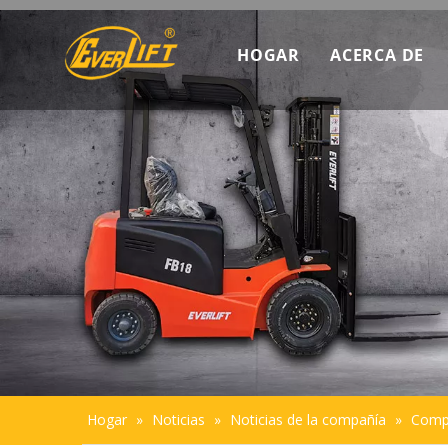
HOGAR
ACERCA DE
Descubra c
Datos de m
Introducció
Sostenibili
Hogar
»
Noticias
»
Noticias de la compañía
»
Compa