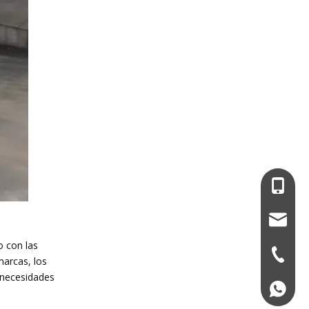
+86-13
service
o con las
+86-574
marcas, los
y necesidades
+86139