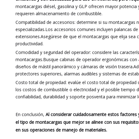
montacargas diésel, gasolina y GLP ofrecen mayor potencia 
requieren almacenamiento de combustible.
Compatibilidad de accesorios: determine si su montacargas ne
especializadas.Los accesorios comunes incluyen palancas de 
extensiones.Asegúrese de que el montacargas que elija sea co
productividad.
Comodidad y seguridad del operador: considere las caracter
montacargas.Busque cabinas de operador ergonómicas con asien
diseños de mástil panorámico y cámaras de visión trasera.Ade
protectores superiores, alarmas audibles y sistemas de estabil
Costo total de propiedad: evalúe el costo total de propiedad 
los costos de combustible o electricidad y el posible tiempo 
confiabilidad, durabilidad y soporte posventa para minimizar l
En conclusión,
Al considerar cuidadosamente estos factores y
el tipo de montacargas que mejor se alinee con sus requisitos 
en sus operaciones de manejo de materiales.