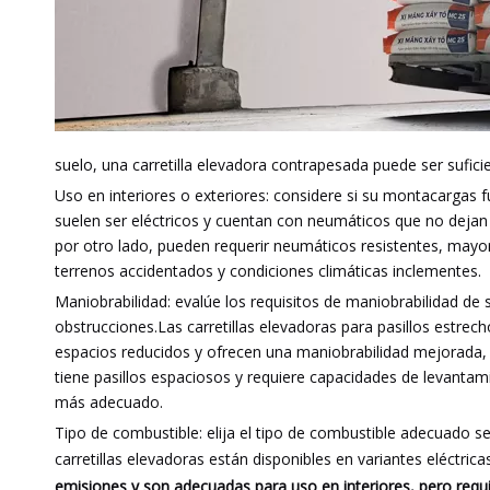
suelo, una carretilla elevadora contrapesada puede ser sufici
Uso en interiores o exteriores: considere si su montacargas 
suelen ser eléctricos y cuentan con neumáticos que no dejan 
por otro lado, pueden requerir neumáticos resistentes, mayor
terrenos accidentados y condiciones climáticas inclementes.
Maniobrabilidad: evalúe los requisitos de maniobrabilidad de su
obstrucciones.Las carretillas elevadoras para pasillos estrech
espacios reducidos y ofrecen una maniobrabilidad mejorada, 
tiene pasillos espaciosos y requiere capacidades de levant
más adecuado.
Tipo de combustible: elija el tipo de combustible adecuado 
carretillas elevadoras están disponibles en variantes eléctricas
emisiones y son adecuadas para uso en interiores, pero requi