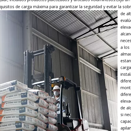
sitos de carga máxima para garantizar la seguridad y evitar la sobr
de al
evalú
elevac
alcan
neces
a los
almac
estan
carga
insta
difer
mont
difer
eleva
de al
si ne
capac
apila