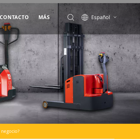
CONTACTO
MÁS
Español
English
escargar
Français
Pусский
oticias
Português
reguntas más frecuentes
ideo
u negocio?