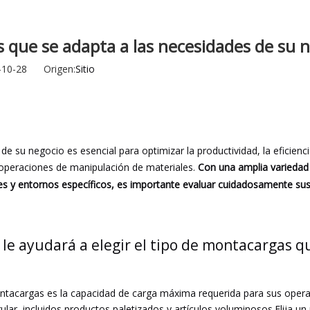
Barrendero
Excavador
 que se adapta a las necesidades de su 
Accesorio y piezas para montacargas
24-10-28 Origen:
Sitio
e su negocio es esencial para optimizar la productividad, la eficienci
s operaciones de manipulación de materiales.
Con una amplia variedad 
s y entornos específicos, es importante evaluar cuidadosamente sus
le ayudará a elegir el tipo de montacargas q
montacargas es la capacidad de carga máxima requerida para sus oper
lar, incluidos productos paletizados y artículos voluminosos.Elija 