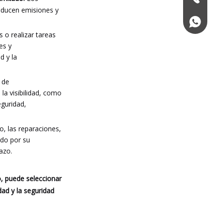
oducen emisiones y
+86139
 o realizar tareas
es y
d y la
 de
la visibilidad, como
eguridad,
o, las reparaciones,
ido por su
azo.
o, puede seleccionar
dad y la seguridad