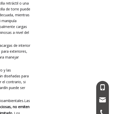
illa retráctil o una
tilla de torre puede
decuada, mientras
i manipula
ipalmente cargas
inosas a nivel del
acargas de interior
 para exteriores,
para manejar
o y las
tán diseñadas para
el contrario, si
+86-13
ardín puede ser
service
dioambientales.Las
enciosas, no emiten
+86-574
imitado.
Los