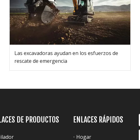
Las excavadoras ayudan en los esfuerzos de
rescate de emergencia
LACES DE PRODUCTOS
ENLACES RÁPIDOS
ilador
Hogar