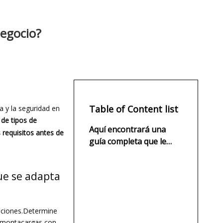
negocio?
Table of Content list
a y la seguridad en
de tipos de
Aquí encontrará una
 requisitos antes de
guía completa que le
ayudará a elegir el tipo
de montacargas que se
ue se adapta
adapta a las necesidades
de su negocio.
aciones.Determine
un montacargas con