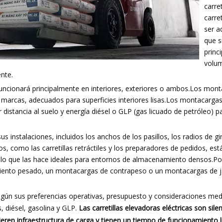
carret
carre
ser a
que s
princ
volum
ente.
funcionará principalmente en interiores, exteriores o ambos.Los mont
marcas, adecuados para superficies interiores lisas.Los montacargas
 distancia al suelo y energía diésel o GLP (gas licuado de petróleo) 
s instalaciones, incluidos los anchos de los pasillos, los radios de gir
os, como las carretillas retráctiles y los preparadores de pedidos, es
lo que las hace ideales para entornos de almacenamiento densos.Por 
amiento pesado, un montacargas de contrapeso o un montacargas de j
según sus preferencias operativas, presupuesto y consideraciones me
, diésel, gasolina y GLP.
Las carretillas elevadoras eléctricas son sil
eren infraestructura de carga y tienen un tiempo de funcionamiento l