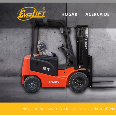
HOGAR
ACERCA DE
Descubra c
Datos de m
Introducció
Sostenibili
Hogar
»
Noticias
»
Noticias de la Industria
»
¿Cómo 