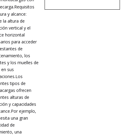
ecarga.
Requisitos
tura y alcance:
e la altura de
ión vertical y el
ce horizontal
arios para acceder
 estantes de
enamiento, los
tes y los muelles de
 en sus
laciones.Los
entes tipos de
acargas ofrecen
entes alturas de
ción y capacidades
cance.Por ejemplo,
cesita una gran
idad de
miento, una